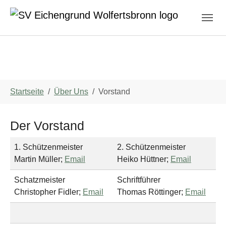
Zum Hauptinhalt springen
Skip to page footer
Sie sind hier:
Startseite
Über Uns
Vorstand
Der Vorstand
1. Schützenmeister
2. Schützenmeister
Martin Müller;
Email
Heiko Hüttner;
Email
Schatzmeister
Schriftführer
Christopher Fidler;
Email
Thomas Röttinger;
Email